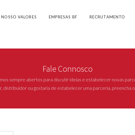
 NOSSO VALORES
EMPRESAS BF
RECRUTAMENTO
Fale Connosco
mos sempre abertos para discutir ideias e estabelecer novas parce
 distribuidor ou gostaria de estabelecer uma parceria, preencha o 